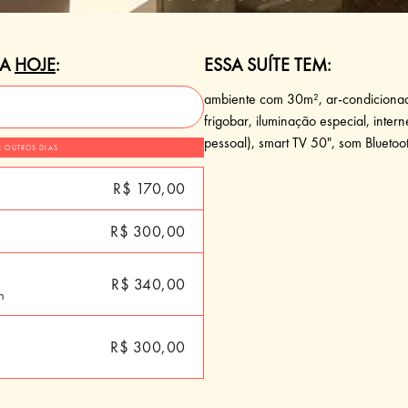
RA
HOJE
:
ESSA SUÍTE TEM:
ambiente com 30m², ar-condicionado
frigobar, iluminação especial, inter
pessoal), smart TV 50", som Bluetoo
R OUTROS DIAS
R$ 170,00
R$ 300,00
R$ 340,00
h
R$ 300,00