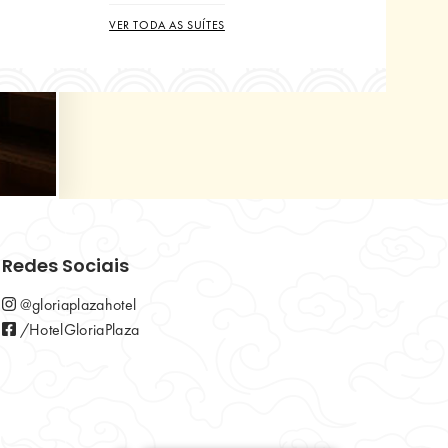
VER TODA AS SUÍTES
VER TODA AS SUÍTES
VER TODA AS SUÍTES
Redes Sociais
@gloriaplazahotel
/HotelGloriaPlaza